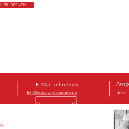
HIER ÖFFNEN!
Ansp
E-Mail schreiben
info@ottos-versicherung.de
Unser 